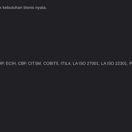
uk kebutuhan bisnis nyata.
P, ECIH, CBP, CITSM, COBIT5, ITIL4, LA ISO 27001, LA ISO 22301, Pr