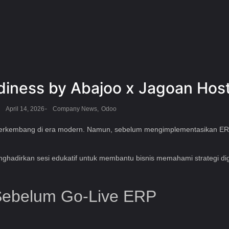
iness by Abajoo x Jagoan Hos
-
April 14, 2026
Company News
,
Odoo
gin berkembang di era modern. Namun, sebelum mengimplementasikan 
hadirkan sesi edukatif untuk membantu bisnis memahami strategi digit
i Sebelum Go-Live ERP