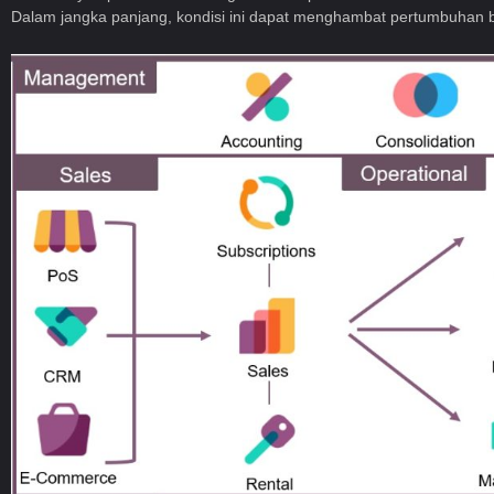
Dalam jangka panjang, kondisi ini dapat menghambat pertumbuhan b