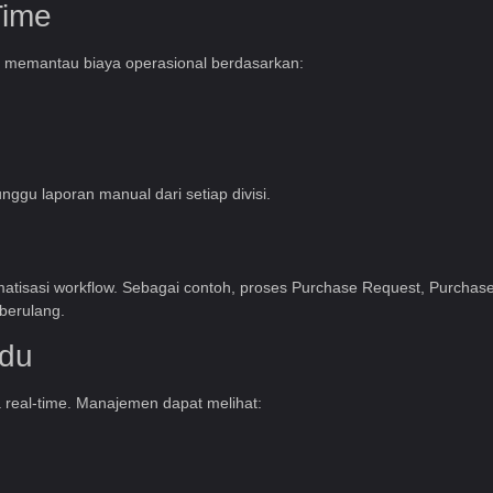
Time
t memantau biaya operasional berdasarkan:
gu laporan manual dari setiap divisi.
matisasi workflow. Sebagai contoh, proses Purchase Request, Purchas
 berulang.
adu
real-time. Manajemen dapat melihat: