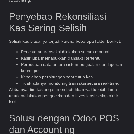
Accounting.
Penyebab Rekonsiliasi
Kas Sering Selisih
Selisih kas biasanya terjadi karena beberapa faktor berikut:
Pencatatan transaksi dilakukan secara manual.
Kasir lupa memasukkan transaksi tertentu.
Perbedaan data antara sistem penjualan dan laporan
keuangan.
Kesalahan perhitungan saat tutup kas.
Tidak adanya monitoring transaksi secara real-time.
Akibatnya, tim keuangan membutuhkan waktu lebih lama
untuk melakukan pengecekan dan investigasi setiap akhir
hari.
Solusi dengan Odoo POS
dan Accounting