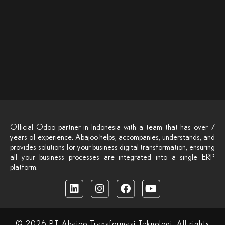
pemanfaatan ERP berbasis Artificial Intelligence (AI). Odoo
Days 2026 menghadirkan rangkaian sesi inspiratif yang
menghubungkan teknologi, strategi...
Read More
Official Odoo partner in Indonesia with a team that has over 7
years of experience. Abajoo helps, accompanies, understands, and
provides solutions for your business digital transformation, ensuring
all your business processes are integrated into a single ERP
platform.
© 2026 PT Abajoo Transformasi Teknologi. All rights